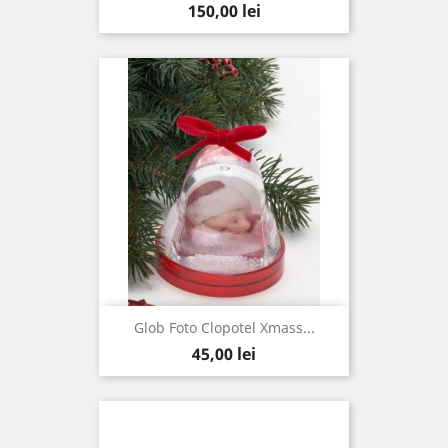
Pret
150,00 lei
Glob Foto Clopotel Xmass...
Pret
45,00 lei