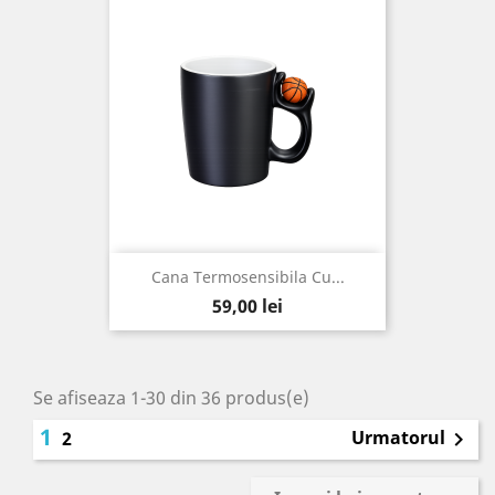
Cana Termosensibila Cu...
Pret
59,00 lei
Se afiseaza 1-30 din 36 produs(e)
1
Urmatorul
2
