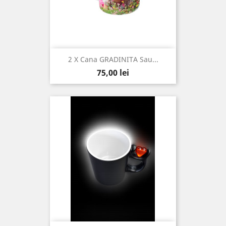
2 X Cana GRADINITA Sau...
Pret
75,00 lei