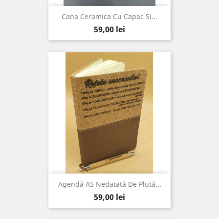
Cana Ceramica Cu Capac Si...
Pret
59,00 lei
Agendă A5 Nedatată De Plută...
Pret
59,00 lei