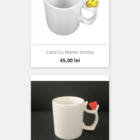
Cana Cu Maner Smiley
Pret
45,00 lei