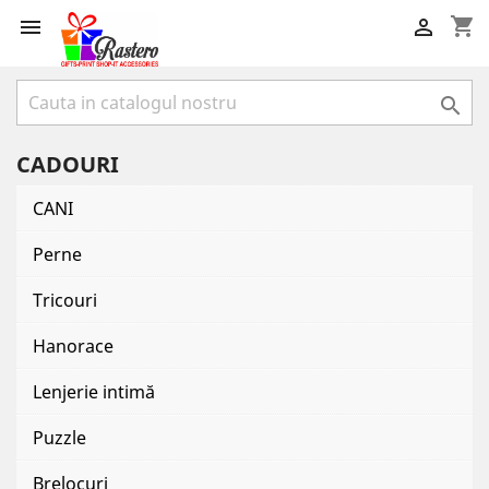
shopping_cart



CADOURI
CANI
Perne
Tricouri
Hanorace
Lenjerie intimă
Puzzle
Brelocuri