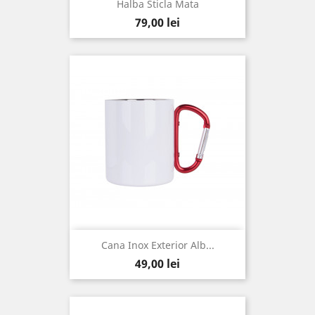
Halba Sticla Mata
Pret
79,00 lei
Cana Inox Exterior Alb...
Pret
49,00 lei