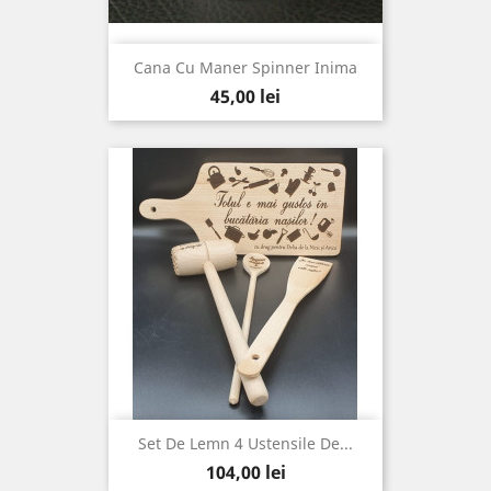
Cana Cu Maner Spinner Inima
Pret
45,00 lei
Set De Lemn 4 Ustensile De...
Pret
104,00 lei