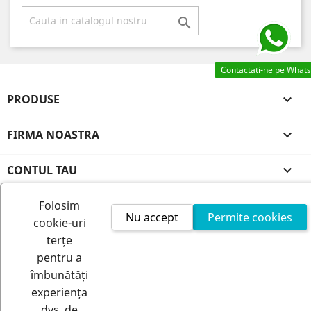

Contactati-ne pe What
PRODUSE

FIRMA NOASTRA

CONTUL TAU

INFORMATIILE MAGAZINULUI
Folosim
Nu accept
Permite cookies
cookie-uri
terțe
pentru a
îmbunătăți
experiența
dvs. de