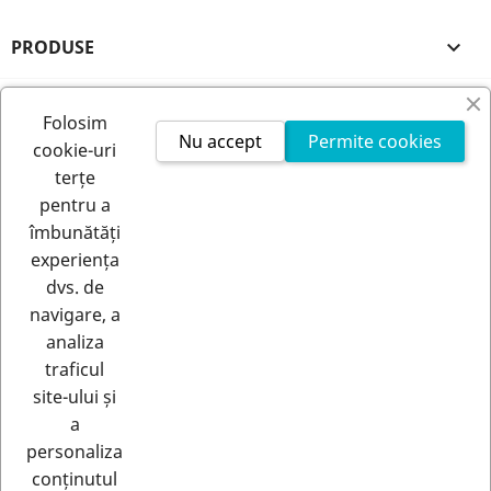
PRODUSE

FIRMA NOASTRA

Folosim
Nu accept
Permite cookies
cookie-uri
CONTUL TAU

terțe
pentru a
INFORMATIILE MAGAZINULUI
îmbunătăți
experiența
dvs. de
navigare, a
analiza
traficul
site-ului și
a
RETRAGERE DIN CONTRACT
personaliza
Urmărește starea retragerii
conținutul