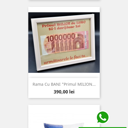
Rama Cu BANI "Primul MILION...
Pret
390,00 lei