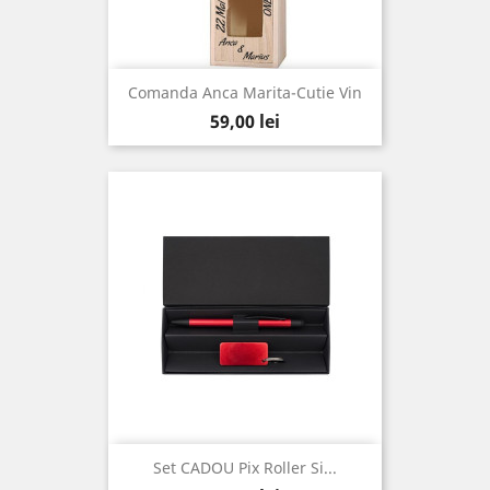
Comanda Anca Marita-Cutie Vin
Pret
59,00 lei
Set CADOU Pix Roller Si...