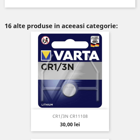
16 alte produse in aceeasi categorie:
CR1/3N CR11108
Pret
30,00 lei