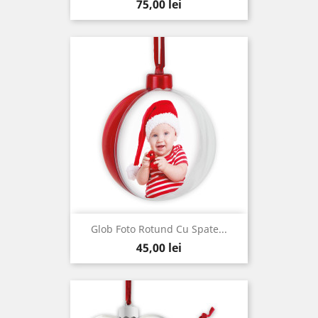
Pret
75,00 lei
Glob Foto Rotund Cu Spate...
Pret
45,00 lei