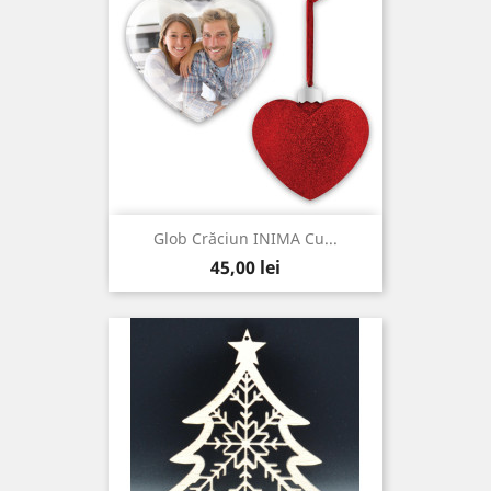
Glob Crăciun INIMA Cu...
Pret
45,00 lei