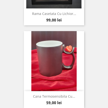
Rama Casetata Cu Lichior...
Pret
99,00 lei
Cana Termosensibila Cu...
Pret
59,00 lei