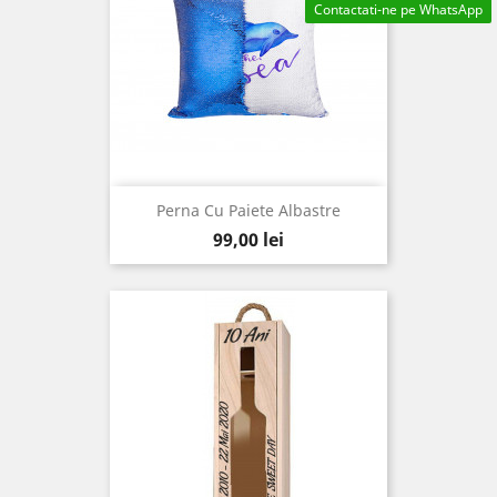
Contactati-ne pe WhatsApp
Perna Cu Paiete Albastre
Pret
99,00 lei