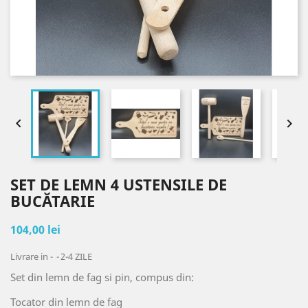


SET DE LEMN 4 USTENSILE DE
BUCĂTARIE
104,00 lei
Livrare in -
2-4 ZILE
Set din lemn de fag si pin, compus din:
Tocator din lemn de fag