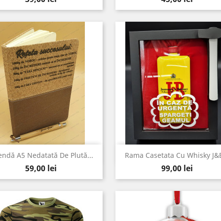
Vizualizare rapida
Vizualizare rapida


ndă A5 Nedatată De Plută...
Rama Casetata Cu Whisky J&B
Pret
Pret
59,00 lei
99,00 lei