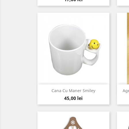
Vizualizare rapida

Cana Cu Maner Smiley
Age
Pret
45,00 lei