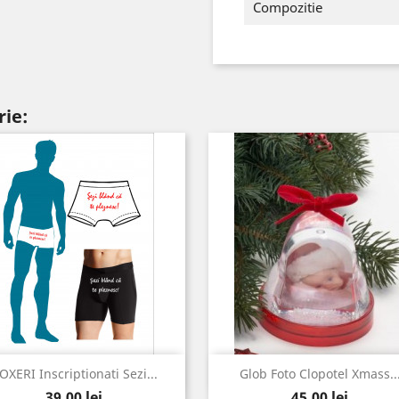
Compozitie
rie:
Vizualizare rapida
Vizualizare rapida


OXERI Inscriptionati Sezi...
Glob Foto Clopotel Xmass..
Pret
Pret
Rosu
Albastru
39,00 lei
45,00 lei