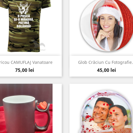
Vizualizare rapida
Vizualizare rapida


ricou CAMUFLAJ Vanatoare
Glob Crăciun Cu Fotografie.
Pret
Pret
75,00 lei
45,00 lei