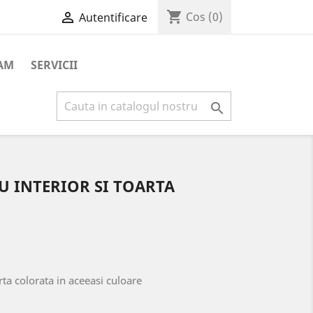
shopping_cart

Cos
(0)
Autentificare
AM
SERVICII

U INTERIOR SI TOARTA
arta colorata in aceeasi culoare