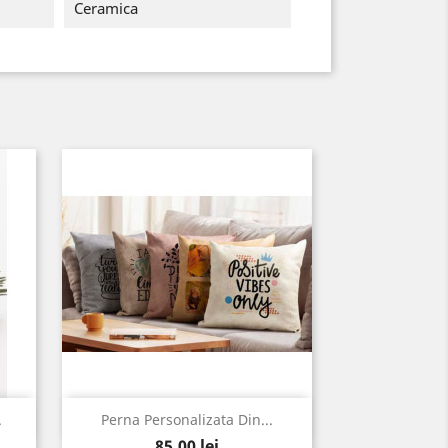
Ceramica
Vizualizare rapida

.
Perna Personalizata Din...
Pret
85,00 lei