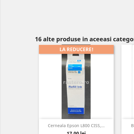
16 alte produse in aceeasi catego
LA REDUCERE!
Vizualizare rapida

Cerneala Epson L800 CISS,...
B
Pret
17,00 lei