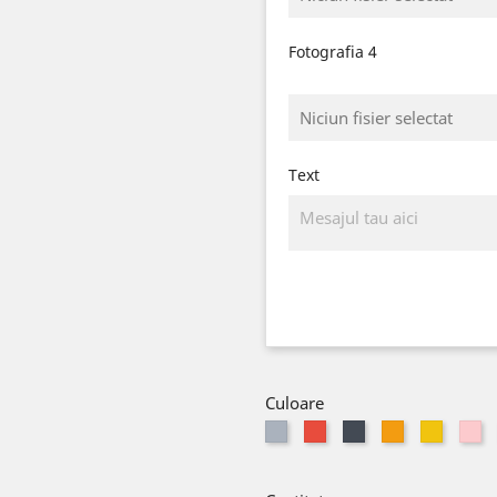
Fotografia 4
Niciun fisier selectat
Text
Culoare
Gri
Rosu
Negru
Portocaliu
Galben
Ro