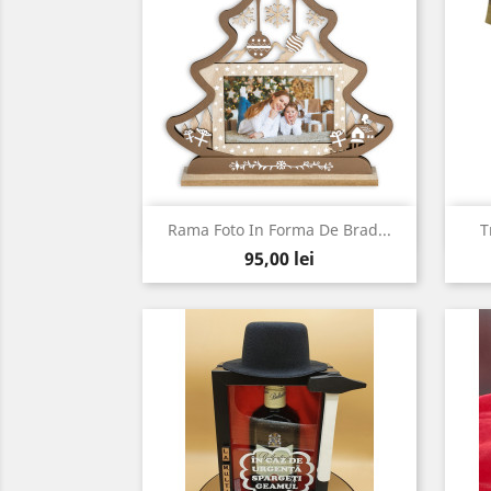
Vizualizare rapida

Rama Foto In Forma De Brad...
T
Pret
95,00 lei