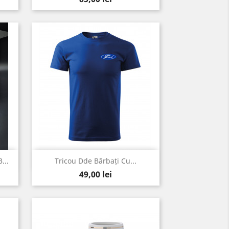
Vizualizare rapida

...
Tricou Dde Bărbați Cu...
Pret
Gri
Alb
Rosu
Negru
Albastru
49,00 lei