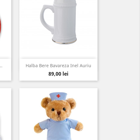
Vizualizare rapida

..
Halba Bere Bavareza Inel Auriu
Pret
89,00 lei