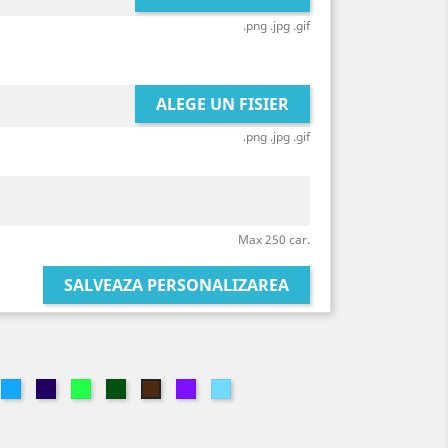
.png .jpg .gif
ALEGE UN FISIER
.png .jpg .gif
Max 250 car.
SALVEAZA PERSONALIZAREA
z
Albastru
Albastru
Verde
Verde
MOV
LAKE
Coffee
Deschis
Inchis
Deschis
Inchis
BLUE