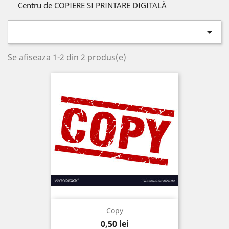
Centru de COPIERE SI PRINTARE DIGITALĂ

Se afiseaza 1-2 din 2 produs(e)
Copy
Pret
0,50 lei