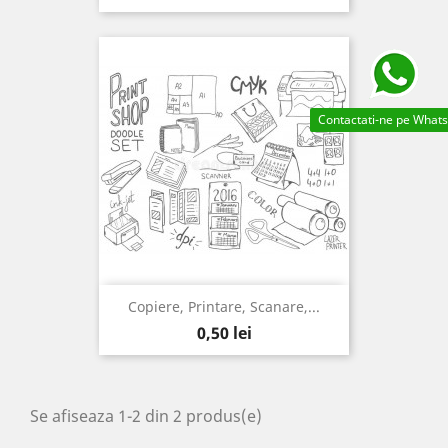
Contactati-ne pe What
Copiere, Printare, Scanare,...
Pret
0,50 lei
Se afiseaza 1-2 din 2 produs(e)