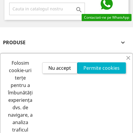

Contactati-ne pe WhatsApp
PRODUSE

FIRMA NOASTRA

Folosim
Nu accept
Permite cookies
cookie-uri
CONTUL TAU

terțe
pentru a
INFORMATIILE MAGAZINULUI
îmbunătăți
experiența
dvs. de
navigare, a
analiza
traficul