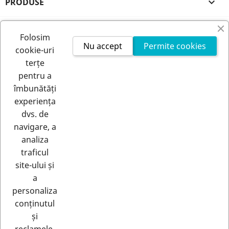
PRODUSE

FIRMA NOASTRA

Folosim
Nu accept
Permite cookies
cookie-uri
CONTUL TAU

terțe
pentru a
INFORMATIILE MAGAZINULUI
îmbunătăți
experiența
dvs. de
navigare, a
analiza
traficul
site-ului și
a
RETRAGERE DIN CONTRACT
personaliza
Urmărește starea retragerii
conținutul
și
© 2026 - Rastero | Toate drepturile rezervate |