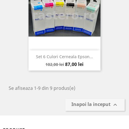
Set 6 Culori Cerneala Epson...
Pret
Pret
87,00 lei
102,00 lei
de
baza
Se afiseaza 1-9 din 9 produs(e)
Inapoi la inceput
