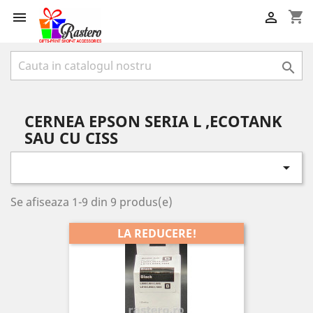
shopping_cart



CERNEA EPSON SERIA L ,ECOTANK
SAU CU CISS

Se afiseaza 1-9 din 9 produs(e)
LA REDUCERE!