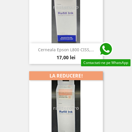
Cerneala Epson L800 CISS,...
Pret
17,00 lei
Contactati-ne pe WhatsApp
LA REDUCERE!