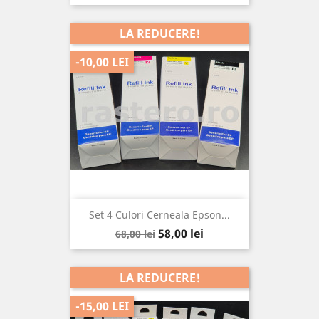
LA REDUCERE!
-10,00 LEI
Set 4 Culori Cerneala Epson...
Pret
Pret
58,00 lei
68,00 lei
de
baza
LA REDUCERE!
-15,00 LEI