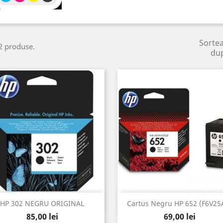
Sorte
2 produse.
du
Vizualizare rapida
Vizualizare rapida


HP 302 NEGRU ORIGINAL
Cartus Negru HP 652 (F6V25
Pret
Pret
85,00 lei
69,00 lei