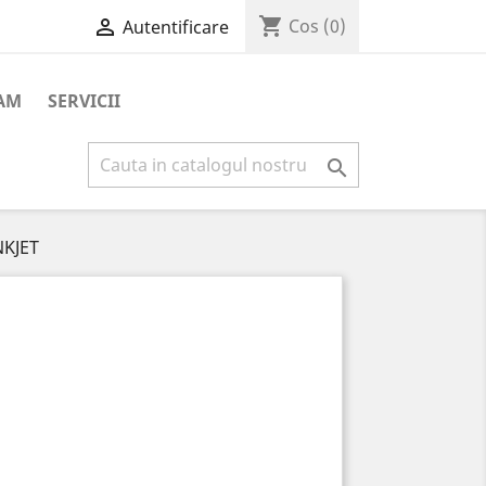
shopping_cart

Cos
(0)
Autentificare
AM
SERVICII

NKJET