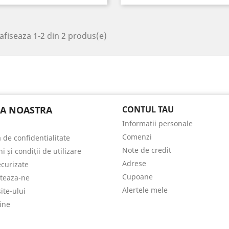
afiseaza 1-2 din 2 produs(e)
A NOASTRA
CONTUL TAU
Informatii personale
Comenzi
a de confidentialitate
Note de credit
 și condiții de utilizare
Adrese
ecurizate
Cupoane
teaza-ne
Alertele mele
ite-ului
ine