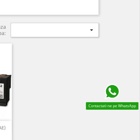
aza

pa:
Contactati-ne pe WhatsApp
AE)