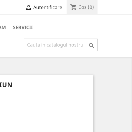
shopping_cart

Cos
(0)
Autentificare
AM
SERVICII

CIUN