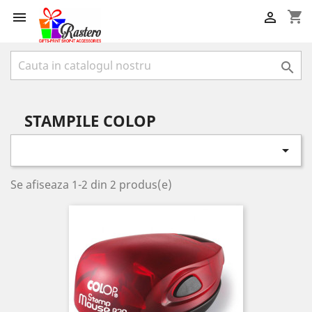
shopping_cart



STAMPILE COLOP

Se afiseaza 1-2 din 2 produs(e)