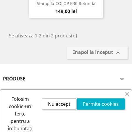
Ștampilă COLOP R30 Rotunda
Pret
149,00 lei
Se afiseaza 1-2 din 2 produs(e)
Inapoi la inceput

PRODUSE

FIRMA NOASTRA

Folosim
Nu accept
Permite cookies
cookie-uri
CONTUL TAU

terțe
pentru a
INFORMATIILE MAGAZINULUI
îmbunătăți