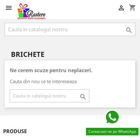
shopping_cart



BRICHETE
Ne cerem scuze pentru neplaceri.
Cauta din nou ce te intereseaza

PRODUSE

Contactati-ne pe WhatsApp