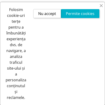
FIRMA NOASTRA

Folosim
Nu accept
Permite cookies
cookie-uri
CONTUL TAU

terțe
pentru a
INFORMATIILE MAGAZINULUI
îmbunătăți
experiența
dvs. de
navigare, a
analiza
traficul
site-ului și
a
RETRAGERE DIN CONTRACT
personaliza
Urmărește starea retragerii
conținutul
și
© 2026 - Rastero | Toate drepturile rezervate |
reclamele.
Acest magazin folosește cookie-uri și alte tehn
close