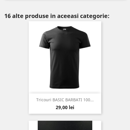
16 alte produse in aceeasi categorie:
Tricouri BASIC BARBATI 100...
Pret
29,00 lei