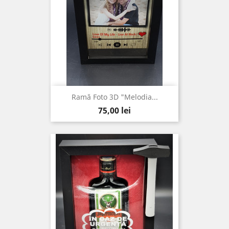
Ramă Foto 3D "Melodia...
Pret
75,00 lei