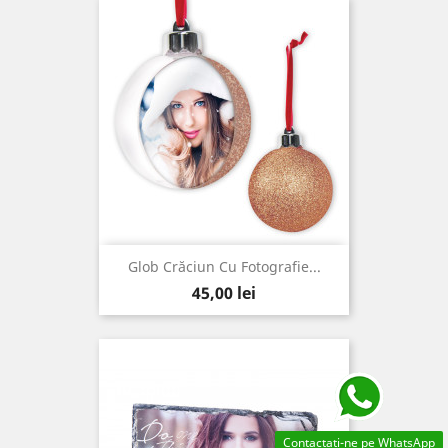
Glob Crăciun Cu Fotografie...
Pret
45,00 lei
Contactati-ne pe WhatsApp