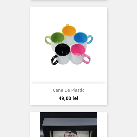
Cana De Plastic
Pret
49,00 lei