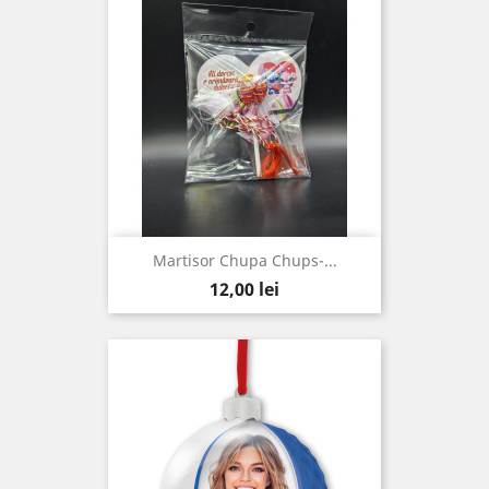
Martisor Chupa Chups-...
Pret
12,00 lei