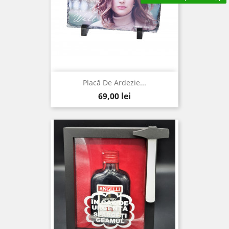
Placă De Ardezie...
Pret
69,00 lei