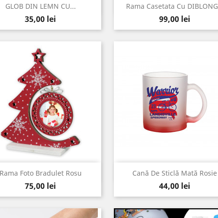
Vizualizare rapida
Vizualizare rapida


GLOB DIN LEMN CU...
Rama Casetata Cu DIBLONG.
Pret
Pret
35,00 lei
99,00 lei
Vizualizare rapida
Vizualizare rapida


Rama Foto Bradulet Rosu
Cană De Sticlă Mată Rosie
Pret
Pret
75,00 lei
44,00 lei