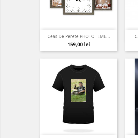
Vizualizare rapida

Ceas De Perete PHOTO TIME...
C
Pret
159,00 lei