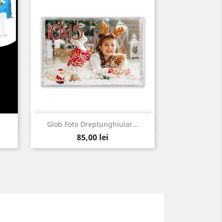
Vizualizare rapida

Glob Foto Dreptunghiular...
Pret
85,00 lei