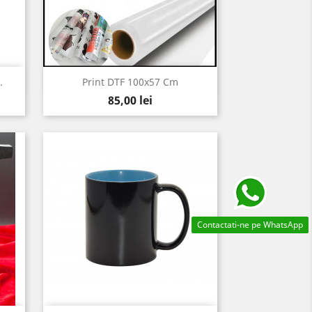
Vizualizare rapida

.
Print DTF 100x57 Cm
Pret
85,00 lei
Contactati-ne pe WhatsApp