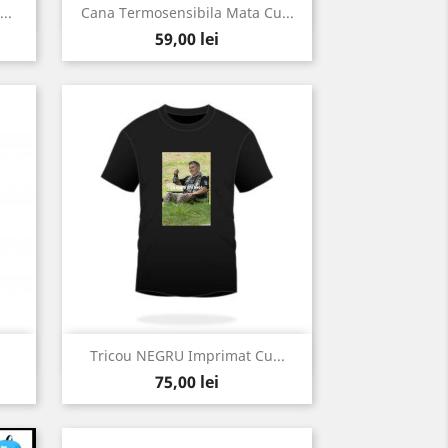
Vizualizare rapida

..
Cana Termosensibila Mata Cu...
Pret
59,00 lei
Vizualizare rapida

Tricou NEGRU Imprimat Cu...
Pret
75,00 lei