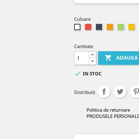
Culoare
Rosu
Negru
Portocaliu
Verde
Ga
Alb
Cantitate

ADAUGA 

IN STOC
Distribuiti
Politica de returnare
PRODUSELE PERSONALI