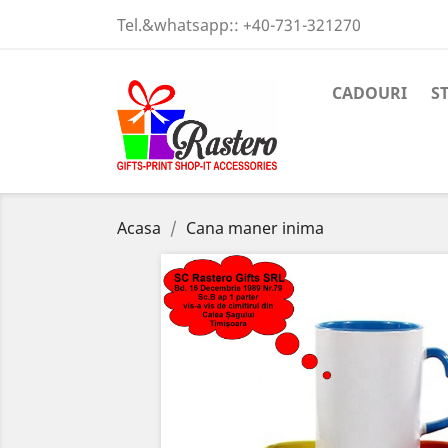
Tel.&whatsapp::
+40-731-321270
CADOURI
S
Acasa
Cana maner inima