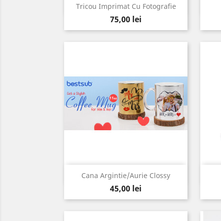
Vizualizare rapida

Tricou Imprimat Cu Fotografie
Pret
Alb
75,00 lei
Vizualizare rapida

Cana Argintie/Aurie Clossy
Pret
Argintiu
Auriu
45,00 lei