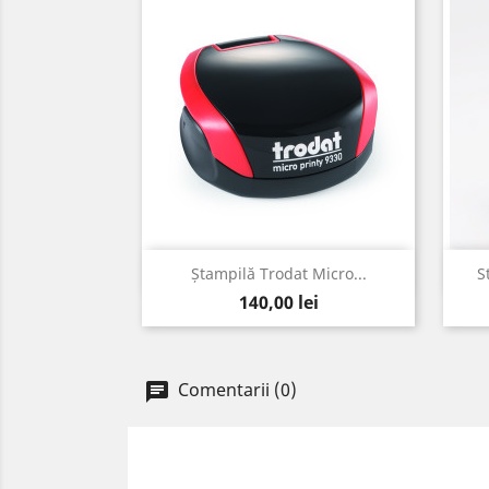
Vizualizare rapida

Ștampilă Trodat Micro...
S
Pret
140,00 lei
Comentarii (0)