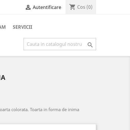
shopping_cart

Cos
(0)
Autentificare
AM
SERVICII

MA
toarta colorata. Toarta in forma de inima