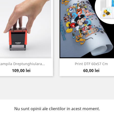
Vizualizare rapida
Vizualizare rapida


tampila Dreptunghiulara...
Print DTF 60x57 Cm
Pret
Pret
Rosu
Negru
Albastru
Verde
Mov
109,00 lei
60,00 lei
Nu sunt opinii ale clientilor in acest moment.