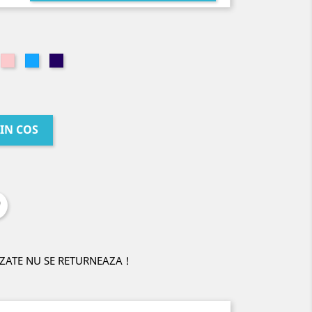
lben
Roz
Albastru
Albastru
Deschis
Inchis
IN COS
ZATE NU SE RETURNEAZA !