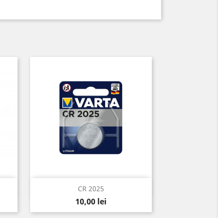
Vizualizare rapida

CR 2025
Pret
10,00 lei