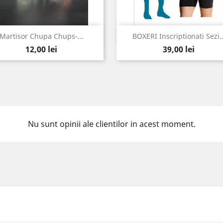
Vizualizare rapida
Vizualizare rapida


Martisor Chupa Chups-...
BOXERI Inscriptionati Sezi..
Pret
Pret
12,00 lei
39,00 lei
Nu sunt opinii ale clientilor in acest moment.