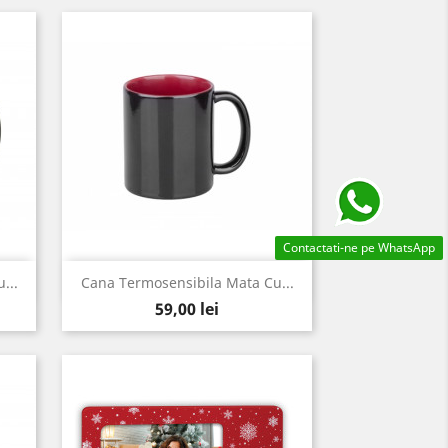
Contactati-ne pe WhatsApp
Vizualizare rapida

...
Cana Termosensibila Mata Cu...
Pret
59,00 lei