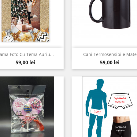
Vizualizare rapida
Vizualizare rapida


ama Foto Cu Tema Auriu...
Cani Termosensibile Mate
Pret
Pret
Rosu
Negru
Albastru
Verde
ci
59,00 lei
59,00 lei
Inchis