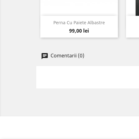
Vizualizare rapida

Perna Cu Paiete Albastre
Pret
99,00 lei
Comentarii (0)