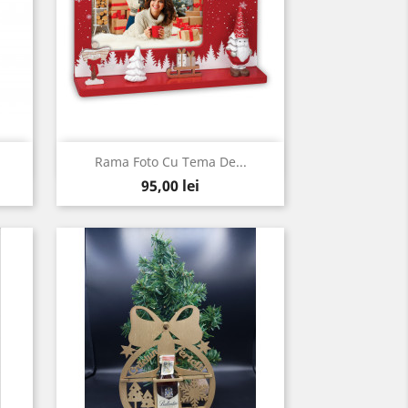
Vizualizare rapida

Rama Foto Cu Tema De...
Pret
clam
95,00 lei