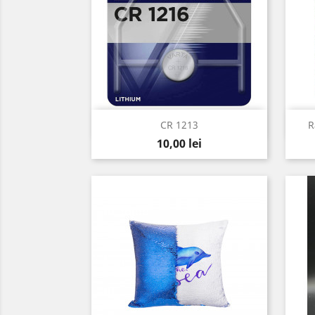
Vizualizare rapida

CR 1213
R
Pret
10,00 lei