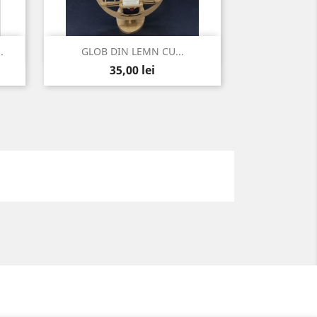
Vizualizare rapida

.
GLOB DIN LEMN CU...
Pret
35,00 lei