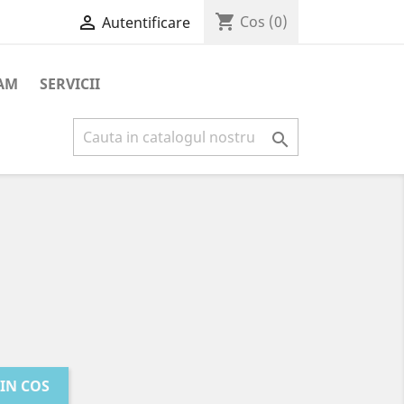
shopping_cart

Cos
(0)
Autentificare
AM
SERVICII

IN COS