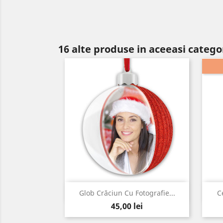
16 alte produse in aceeasi catego
Vizualizare rapida

Glob Crăciun Cu Fotografie...
C
Pret
45,00 lei