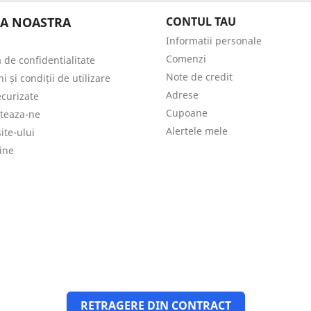
A NOASTRA
CONTUL TAU
Informatii personale
Comenzi
a de confidentialitate
Note de credit
 și condiții de utilizare
Adrese
ecurizate
Cupoane
teaza-ne
Alertele mele
ite-ului
ine
RETRAGERE DIN CONTRACT