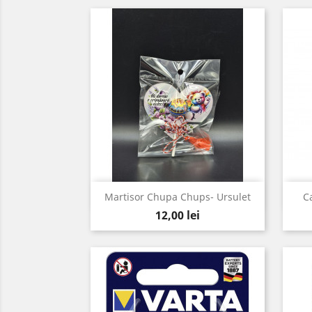
Vizualizare rapida

Martisor Chupa Chups- Ursulet
C
Pret
12,00 lei