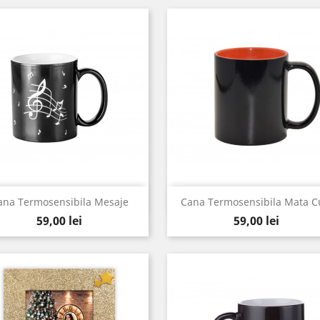
Vizualizare rapida
Vizualizare rapida


ana Termosensibila Mesaje
Cana Termosensibila Mata Cu
Pret
Pret
59,00 lei
59,00 lei