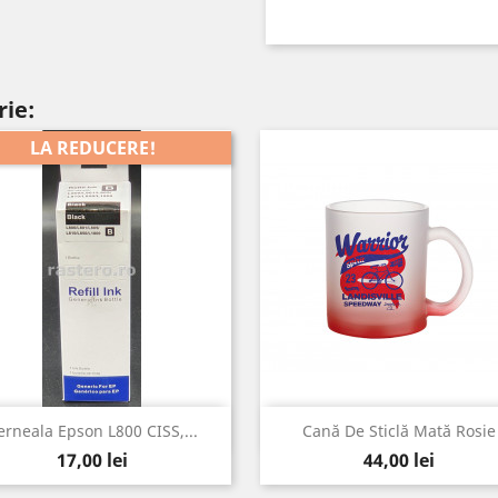
rie:
LA REDUCERE!
Vizualizare rapida
Vizualizare rapida


erneala Epson L800 CISS,...
Cană De Sticlă Mată Rosie
Pret
Pret
17,00 lei
44,00 lei