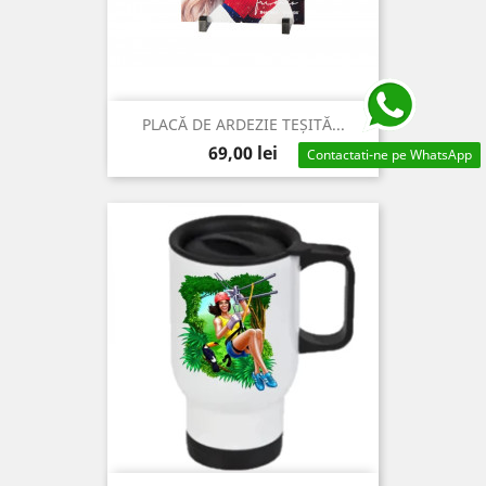
PLACĂ DE ARDEZIE TEȘITĂ...
Pret
69,00 lei
Contactati-ne pe WhatsApp