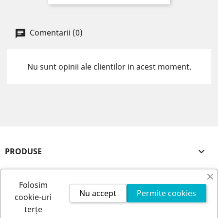
Comentarii (0)
Nu sunt opinii ale clientilor in acest moment.
PRODUSE

FIRMA NOASTRA

Folosim
Nu accept
Permite cookies
cookie-uri
CONTUL TAU

terțe