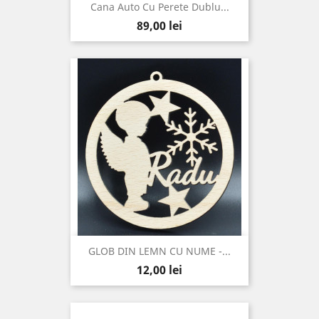
Cana Auto Cu Perete Dublu...
Pret
89,00 lei
GLOB DIN LEMN CU NUME -...
Pret
12,00 lei