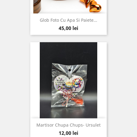
Glob Foto Cu Apa Si Paiete...
Pret
45,00 lei
Martisor Chupa Chups- Ursulet
Pret
12,00 lei