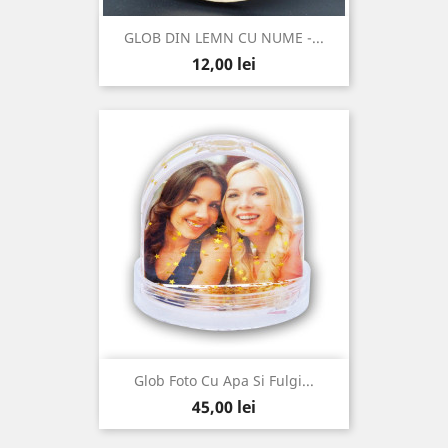
GLOB DIN LEMN CU NUME -...
Pret
12,00 lei
Glob Foto Cu Apa Si Fulgi...
Pret
45,00 lei