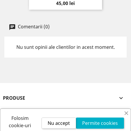
Pret
45,00 lei
Comentarii (0)
Nu sunt opinii ale clientilor in acest moment.
PRODUSE

FIRMA NOASTRA

Folosim
Nu accept
Permite cookies
cookie-uri
CONTUL TAU
