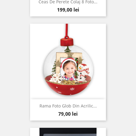
Ceas De Perete Colaj 8 Foto...
Pret
199,00 lei
Rama Foto Glob Din Acrilic...
Pret
79,00 lei