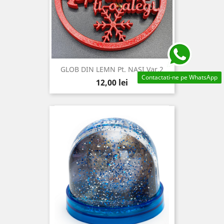
GLOB DIN LEMN Pt. NASI Var.2
Contactati-ne pe WhatsApp
Pret
12,00 lei