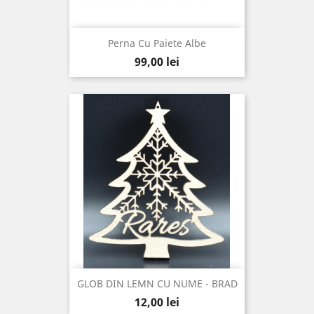
Perna Cu Paiete Albe
Pret
99,00 lei
GLOB DIN LEMN CU NUME - BRAD
Pret
12,00 lei