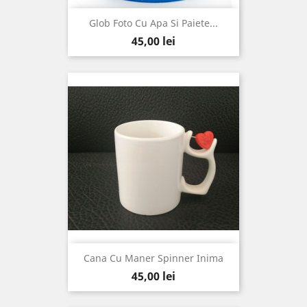
Glob Foto Cu Apa Si Paiete...
Pret
45,00 lei
Cana Cu Maner Spinner Inima
Pret
45,00 lei