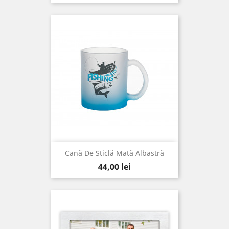
Cană De Sticlă Mată Albastră
Pret
44,00 lei