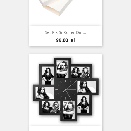
Set Pix Și Roller Din...
Pret
99,00 lei