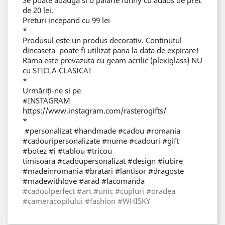
Se poate adauga si o palarie funny cu adaos de pret
de 20 lei.
Preturi incepand cu 99 lei
*
Produsul este un produs decorativ. Continutul
dincaseta poate fi utilizat pana la data de expirare!
Rama este prevazuta cu geam acrilic (plexiglass) NU
cu STICLA CLASICA!
*
Urmăriți-ne si pe
#INSTAGRAM
https://www.instagram.com/rasterogifts/
*
#personalizat #handmade #cadou #romania
#cadouripersonalizate #nume #cadouri #gift
#botez #i #tablou #tricou
timisoara #cadoupersonalizat #design #iubire
#madeinromania #bratari #lantisor #dragoste
#madewithlove #arad #lacomanda
#cadoulperfect #art #unic #cupluri #oradea
#cameracopilului #fashion #WHISKY