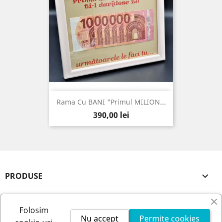
Rama Cu BANI "Primul MILION...
Pret
390,00 lei
PRODUSE

FIRMA NOASTRA

Folosim
Nu accept
Permite cookies