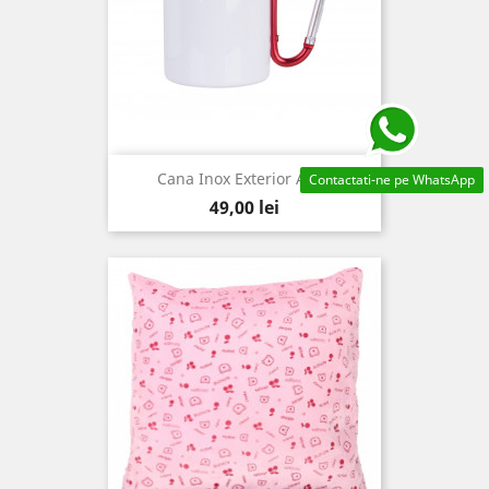
Cana Inox Exterior Alb...
Contactati-ne pe WhatsApp
Pret
49,00 lei