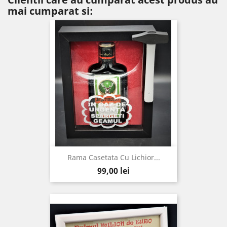
mai cumparat si:
Rama Casetata Cu Lichior...
Pret
99,00 lei