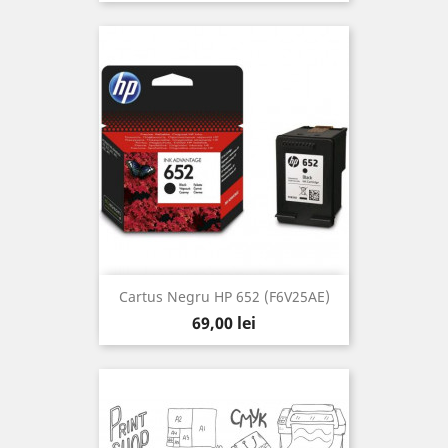
Cartus Negru HP 652 (F6V25AE)
Pret
69,00 lei