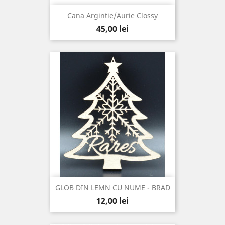
Cana Argintie/Aurie Clossy
Pret
45,00 lei
GLOB DIN LEMN CU NUME - BRAD
Pret
12,00 lei