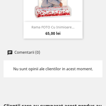
Rama FOTO Cu Inimioare...
Pret
65,00 lei
Comentarii (0)
Nu sunt opinii ale clientilor in acest moment.
Clientii care au cumparat acest produs au