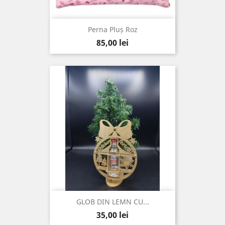
Perna Pluș Roz
Pret
85,00 lei
GLOB DIN LEMN CU...
Pret
35,00 lei